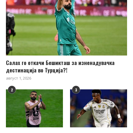
Салах го откачи Бешикташ за изненадувачка
дестинација во Турција?!
август 1, 2026
2
3