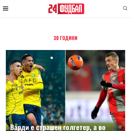
30 ГОДИНИ
Варди е страшен голгетер, а во