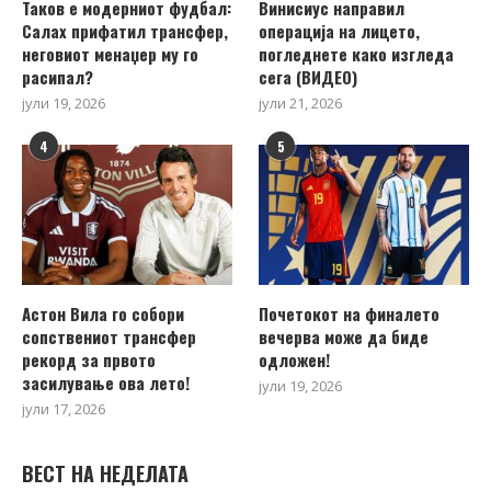
Таков е модерниот фудбал:
Винисиус направил
Салах прифатил трансфер,
операција на лицето,
неговиот менаџер му го
погледнете како изгледа
расипал?
сега (ВИДЕО)
јули 19, 2026
јули 21, 2026
4
5
Астон Вила го собори
Почетокот на финалето
сопствениот трансфер
вечерва може да биде
рекорд за првото
одложен!
засилување ова лето!
јули 19, 2026
јули 17, 2026
ВЕСТ НА НЕДЕЛАТА