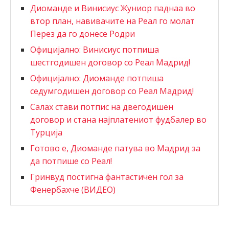
Диоманде и Винисиус Жуниор паднаа во
втор план, навивачите на Реал го молат
Перез да го донесе Родри
Официјално: Винисиус потпиша
шестгодишен договор со Реал Мадрид!
Официјално: Диоманде потпиша
седумгодишен договор со Реал Мадрид!
Салах стави потпис на двегодишен
договор и стана најплатениот фудбалер во
Турција
Готово е, Диоманде патува во Мадрид за
да потпише со Реал!
Гринвуд постигна фантастичен гол за
Фенербахче (ВИДЕО)