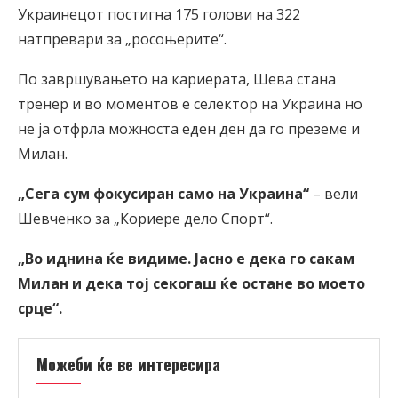
Украинецот постигна 175 голови на 322
натпревари за „росоњерите“.
По завршувањето на кариерата, Шева стана
тренер и во моментов е селектор на Украина но
не ја отфрла можноста еден ден да го преземе и
Милан.
„Сега сум фокусиран само на Украина“
– вели
Шевченко за „Кориере дело Спорт“.
„Во иднина ќе видиме. Јасно е дека го сакам
Милан и дека тој секогаш ќе остане во моето
срце“.
Можеби ќе ве интересира