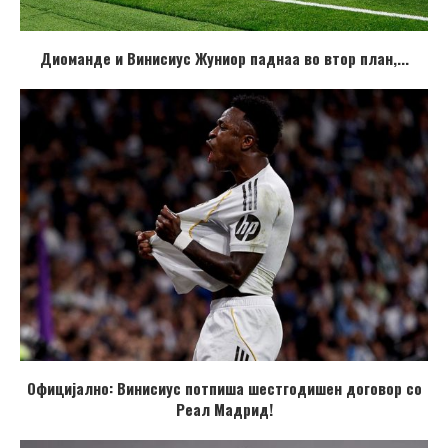
Диоманде и Винисиус Жуниор паднаа во втор план,...
Официјално: Винисиус потпиша шестгодишен договор со
Реал Мадрид!