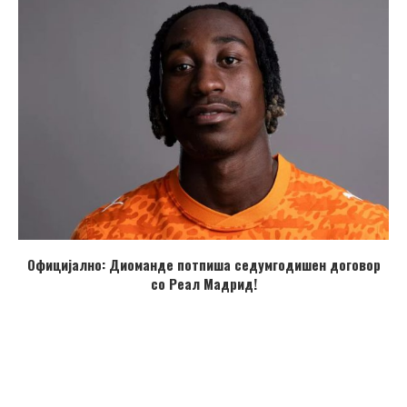
Официјално: Диоманде потпиша седумгодишен договор
со Реал Мадрид!