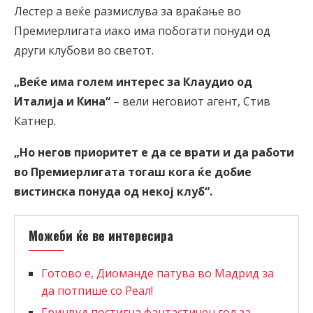
Лестер а веќе размислува за враќање во
Премиерлигата иако има побогати понуди од
други клубови во светот.
„Веќе има голем интерес за Клаудио од
Италија и Кина“
– вели неговиот агент, Стив
Катнер.
„Но негов приоритет е да се врати и да работи
во Премиерлигата тогаш кога ќе добие
вистинска понуда од некој клуб“.
Можеби ќе ве интересира
Готово е, Диоманде патува во Мадрид за
да потпише со Реал!
Гринвуд постигна фантастичен гол за