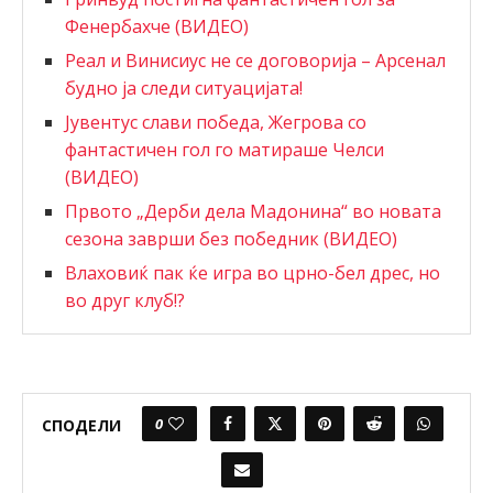
Фенербахче (ВИДЕО)
Реал и Винисиус не се договорија – Арсенал
будно ја следи ситуацијата!
Јувентус слави победа, Жегрова со
фантастичен гол го матираше Челси
(ВИДЕО)
Првото „Дерби дела Мадонина“ во новата
сезона заврши без победник (ВИДЕО)
Влаховиќ пак ќе игра во црно-бел дрес, но
во друг клуб!?
0
СПОДЕЛИ