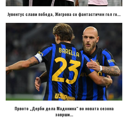
Јувентус слави победа, Жегрова со фантастичен гол го...
Првото „Дерби дела Мадонина“ во новата сезона
заврши...