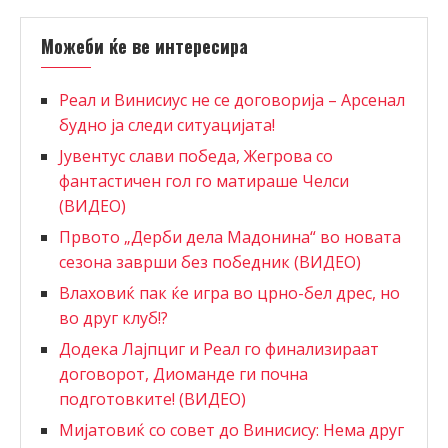
Можеби ќе ве интересира
Реал и Винисиус не се договорија – Арсенал
будно ја следи ситуацијата!
Јувентус слави победа, Жегрова со
фантастичен гол го матираше Челси
(ВИДЕО)
Првото „Дерби дела Мадонина“ во новата
сезона заврши без победник (ВИДЕО)
Влаховиќ пак ќе игра во црно-бел дрес, но
во друг клуб!?
Додека Лајпциг и Реал го финализираат
договорот, Диоманде ги почна
подготовките! (ВИДЕО)
Мијатовиќ со совет до Винисису: Нема друг