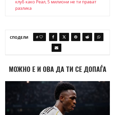
клуб како Реал, 5 милиони не ти прават
разлика
0
СПОДЕЛИ
МОЖНО Е И ОВА ДА ТИ СЕ ДОПАЃА