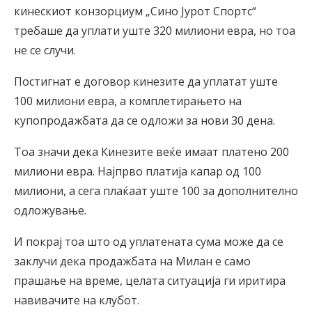
кинескиот конзорциум „Сино Јурот Спортс“
требаше да уплати уште 320 милиони евра, но тоа
не се случи.
Постигнат е договор кинезите да уплатат уште
100 милиони евра, а комплетирањето на
купопродажбата да се одложи за нови 30 дена.
Тоа значи дека Кинезите веќе имаат платено 200
милиони евра. Најпрво платија капар од 100
милиони, а сега плаќаат уште 100 за дополнително
одложување.
И покрај тоа што од уплатената сума може да се
заклучи дека продажбата на Милан е само
прашање на време, целата ситуација ги иритира
навивачите на клубот.