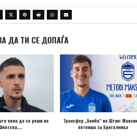
ВА ДА ТИ СЕ ДОПАЃА
што нема да се реши во
Трансфер „бомба“ во Штип: Макси
Шкотска,...
потпиша за Брегалница