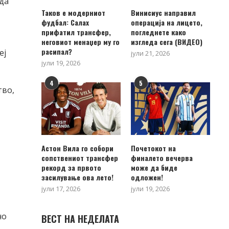
да
Таков е модерниот
Винисиус направил
фудбал: Салах
операција на лицето,
прифатил трансфер,
погледнете како
неговиот менаџер му го
изгледа сега (ВИДЕО)
расипал?
еј
јули 21, 2026
јули 19, 2026
4
5
тво,
Астон Вила го собори
Почетокот на
сопствениот трансфер
финалето вечерва
рекорд за првото
може да биде
засилување ова лето!
одложен!
јули 17, 2026
јули 19, 2026
но
ВЕСТ НА НЕДЕЛАТА