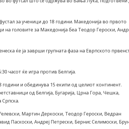
о во футсал што се одржува во Бања Лука, подготвени 
фустал за ученици до 18 години. Македонија во првото
и на головите за Македонија беа Теодор Героски, Андр
енеска ќе ја заврши групната фаза на Еврпското првенс
5:30 часот ќе игра против Белгија.
8 години и обединува 15 екипи од целиот континент.
етставници од Белгија, Бугарија, Црна Гора, Чешка,
а Српска.
ѓелевски, Мартин Деркоски, Теодор Героски, Ведран
вид Паскоски, Андреј Петрески, Бернис Селимоски, Бру