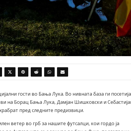
ијални гости во Бања Лука. Во нивната база ги посетија
ви на Борац Бања Лука, Дамјан Шишковски и Себастија
охрабрат пред следните предизвици.
ен ветер во грб за нашите футсалци, кои гордо ја