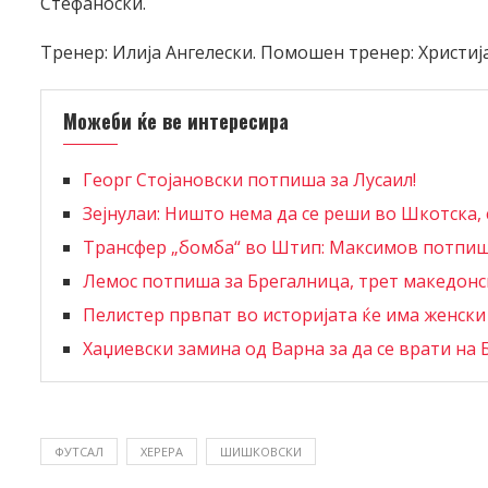
Стефаноски.
Тренер: Илија Ангелески. Помошен тренер: Христиј
Можеби ќе ве интересира
Георг Стојановски потпиша за Лусаил!
Зејнулаи: Ништо нема да се реши во Шкотска, с
Трансфер „бомба“ во Штип: Максимов потпиш
Лемос потпиша за Брегалница, трет македонск
Пелистер првпат во историјата ќе има женски
Хаџиевски замина од Варна за да се врати на
ФУТСАЛ
ХЕРЕРА
ШИШКОВСКИ