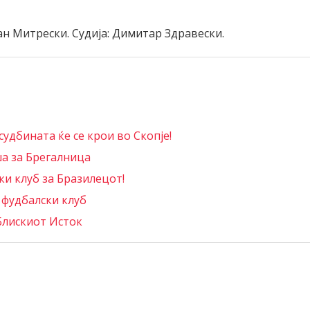
ан Митрески. Судија: Димитар Здравески.
удбината ќе се крои во Скопје!
а за Брегалница
и клуб за Бразилецот!
 фудбалски клуб
 Блискиот Исток