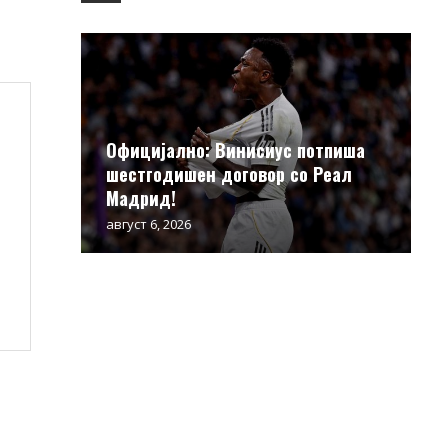
Официјално: Винисиус потпиша
шестгодишен договор со Реал
Мадрид!
август 6, 2026