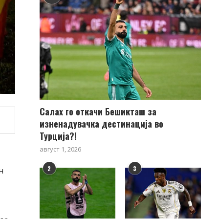
Салах го откачи Бешикташ за
изненадувачка дестинација во
Турција?!
август 1, 2026
2
3
н