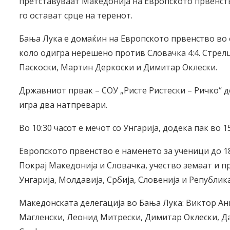
претставуваат Македонија на Европското првенств
го остават срце на теренот.
Бања Лука е домаќин на Европското првенство во 
коло одигра нерешено против Словачка 4:4. Стрелц
Паскоски, Мартин Деркоски и Димитар Оклески.
Државниот првак – СОУ „Ристе Ристески – Ричко“ д
игра два натпревари.
Во 10:30 часот е мечот со Унгарија, додека пак во 1
Европското првенство е наменето за ученици до 1
Покрај Македонија и Словачка, учество земаат и пр
Унгарија, Молдавија, Србија, Словенија и Републик
Македонската делегација во Бања Лука: Виктор Ан
Магленски, Леонид Митрески, Димитар Оклески, Да