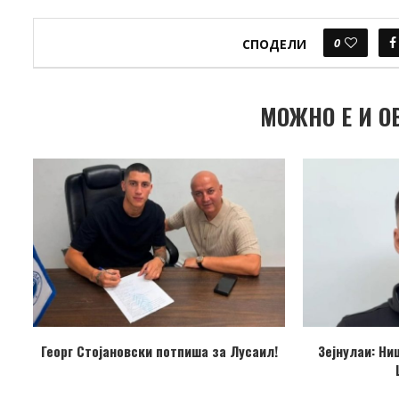
0
СПОДЕЛИ
МОЖНО Е И О
Георг Стојановски потпиша за Лусаил!
Зејнулаи: Ни