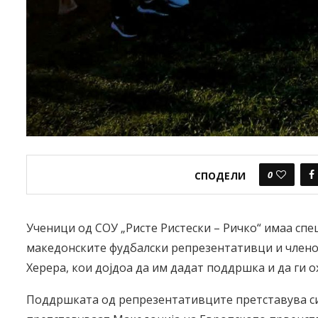
0
СПОДЕЛИ
Ученици од СОУ „Ристе Ристески – Ричко“ имаа спец
македонските фудбалски репрезентативци и члено
Херера, кои дојдоа да им дадат поддршка и да ги 
Поддршката од репрезентативците претставува сил