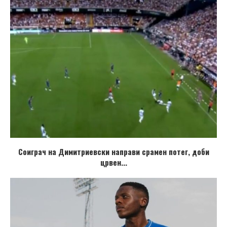
Соиграч на Димитриевски направи срамен потег, доби
црвен...