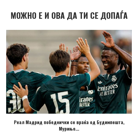
МОЖНО Е И ОВА ДА ТИ СЕ ДОПАЃА
Реал Мадрид победнички се враќа од Будимпешта,
Мурињо...