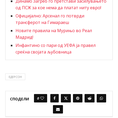
Динамо Загреб го претстави засилувањето
од ПСЖ за кое нема да платат ниту евро!
Официјално: Арсенал го потврди
трансферот на Гимараеш
Новите правила на Мурињо во Реал
Мадрид!
Инфантино со пари од УЕФА ја правел
среќна својата љубовница
ЕДЕРСОН
0
СПОДЕЛИ