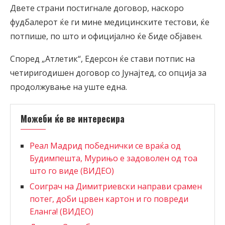
Двете страни постигнале договор, наскоро
фудбалерот ќе ги мине медицинските тестови, ќе
потпише, по што и официјално ќе биде објавен.
Според „Атлетик“, Едерсон ќе стави потпис на
четиригодишен договор со Јунајтед, со опција за
продолжување на уште една.
Можеби ќе ве интересира
Реал Мадрид победнички се враќа од
Будимпешта, Мурињо е задоволен од тоа
што го виде (ВИДЕО)
Соиграч на Димитриевски направи срамен
потег, доби црвен картон и го повреди
Еланга! (ВИДЕО)