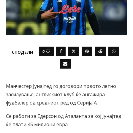
0
СПОДЕЛИ
Манчестер Јунајтед го договори првото летно
засилување, англискиот клуб ќе ангажира
фудбалер од средниот ред од Серија А.
Се работи за Едерсон од Аталанта за кој Јунајтед
ќе плати 45 милиони евра.