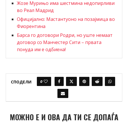
Жозе Мурињо има шестмина недопирливи
во Реал Мадрид
Официјално: Мастантуоно на позајмица во
Фиорентина
Барса го договори Родри, но уште немаат
договор со Манчестер Сити – првата
понуда им е одбиена!
0
СПОДЕЛИ
МОЖНО Е И ОВА ДА ТИ СЕ ДОПАЃА