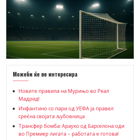
Можеби ќе ве интересира
Новите правила на Мурињо во Реал
Мадрид!
Инфантино со пари од УЕФА ја правел
среќна својата љубовница
Трансфер бомба: Араухо од Барселона оди
во Премиер лигата – работата е готова!