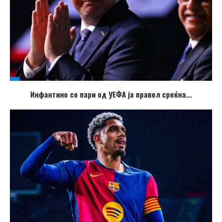
Инфантино со пари од УЕФА ја правел среќна...