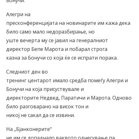
Бонучи.
Алегри на
пресконференцијата на новинарите им кажа дека
било само мало недоразбирање, но
уште вечерта му се јавил на генералниот
директор Бепе Марота и побарал строга
казна за Бонучи со која ќе се испрати порака.
Следниот ден во
тренинг центарот имало средба помеѓу Алегри и
Бонучи на која присуствувале и
директорите Недвед, Паратичи и Марота. Одново
било разговарано на висок тон и
никој не сакал да се извини.
На „Бјанконерите“
не им се допаднало ваквото однесување па