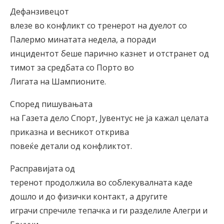
Дефанзивецот
влезе во конфликт со тренерот на дуелот со
Палермо минатата недела, а поради
инцидентот беше парично казнет и отстранет од
тимот за средбата со Порто во
Лигата на Шампионите.
Според пишувањата
на Газета дело Спорт, Јувентус не ја кажал целата
приказна и весникот открива
повеќе детали од конфликтот.
Расправијата од
теренот продолжила во соблекувалната каде
дошло и до физички контакт, а другите
играчи спречиле тепачка и ги разделиле Алегри и