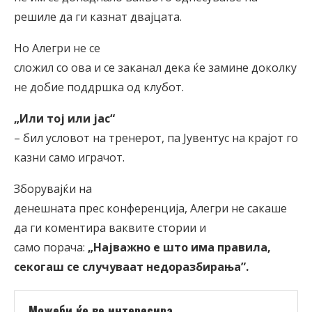
решиле да ги казнат двајцата.
Но Алегри не се
сложил со ова и се заканал дека ќе замине доколку
не добие поддршка од клубот.
„Или тој или јас“
– бил условот на тренерот, па Јувентус на крајот го
казни само играчот.
Зборувајќи на
денешната прес конференција, Алегри не сакаше
да ги коментира ваквите стории и
само порача:
„Најважно е што има правила,
секогаш се случуваат недоразбирања
”
.
Можеби ќе ве интересира