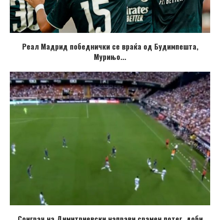
Реал Мадрид победнички се враќа од Будимпешта,
Мурињо...
Соиграч на Димитриевски направи срамен потег, доби