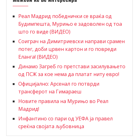
Реал Мадрид победнички се враќа од
Будимпешта, Мурињо е задоволен од тоа
што го виде (ВИДЕО)
Соиграч на Димитриевски направи срамен
потег, доби црвен картон и го повреди
Еланга! (ВИДЕО)
Динамо Загреб го претстави засилувањето
од ПСЖ за кое нема да платат ниту евро!
Официјално: Арсенал го потврди
трансферот на Гимараеш
Новите правила на Мурињо во Реал
Мадрид!
Инфантино со пари од УЕФА ја правел
среќна својата љубовница