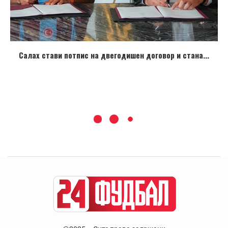
Салах стави потпис на двегодишен договор и стана...