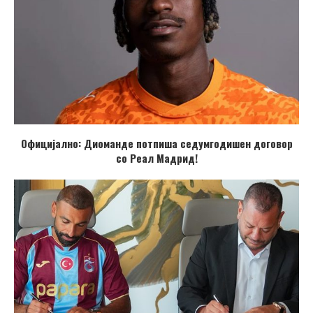
Официјално: Диоманде потпиша седумгодишен договор
со Реал Мадрид!