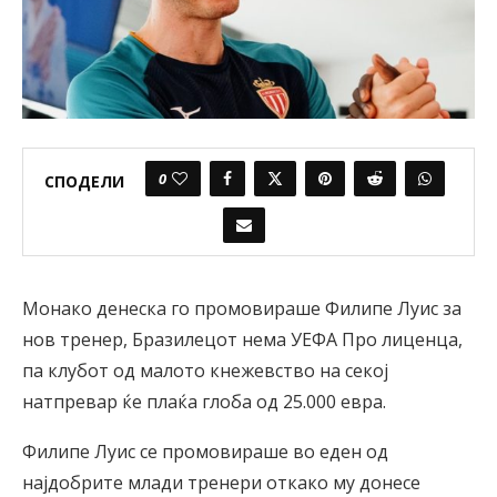
0
СПОДЕЛИ
Монако денеска го промовираше Филипе Луис за
нов тренер, Бразилецот нема УЕФА Про лиценца,
па клубот од малото кнежевство на секој
натпревар ќе плаќа глоба од 25.000 евра.
Филипе Луис се промовираше во еден од
најдобрите млади тренери откако му донесе