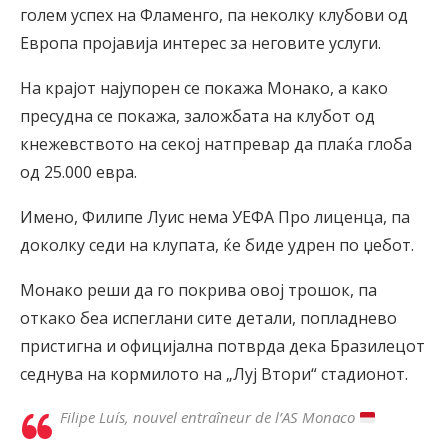
голем успех на Фламенго, па неколку клубови од
Европа пројавија интерес за неговите услуги.
На крајот најупорен се покажа Монако, а како
пресудна се покажа, заложбата на клубот од
кнежевството на секој натпревар да плаќа глоба
од 25.000 евра.
Имено, Филипе Луис нема УЕФА Про лиценца, па
доколку седи на клупата, ќе биде удрен по џебот.
Монако реши да го покрива овој трошок, па
откако беа испеглани сите детали, попладнево
пристигна и официјална потврда дека Бразилецот
седнува на кормилото на „Луј Втори“ стадионот.
Filipe Luís, nouvel entraîneur de l’AS Monaco