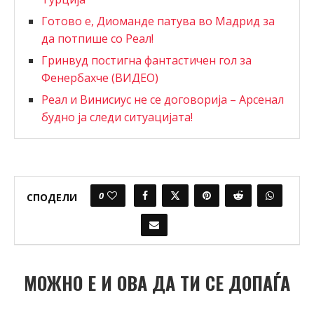
Готово е, Диоманде патува во Мадрид за
да потпише со Реал!
Гринвуд постигна фантастичен гол за
Фенербахче (ВИДЕО)
Реал и Винисиус не се договорија – Арсенал
будно ја следи ситуацијата!
0
СПОДЕЛИ
МОЖНО Е И ОВА ДА ТИ СЕ ДОПАЃА