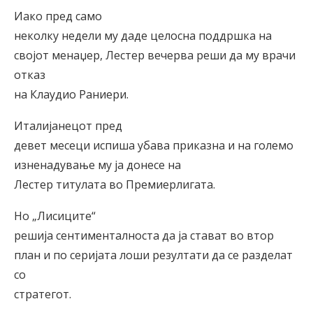
Иако пред само
неколку недели му даде целосна поддршка на
својот менаџер, Лестер вечерва реши да му врачи
отказ
на Клаудио Раниери.
Италијанецот пред
девет месеци испиша убава приказна и на големо
изненадување му ја донесе на
Лестер титулата во Премиерлигата.
Но „Лисиците“
решија сентименталноста да ја стават во втор
план и по серијата лоши резултати да се разделат
со
стратегот.