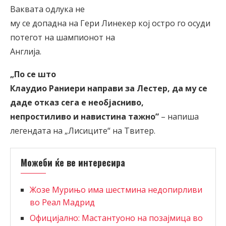
Ваквата одлука не
му се допадна на Гери Линекер кој остро го осуди
потегот на шампионот на
Англија.
„По се што
Клаудио Раниери направи за Лестер, да му се
даде отказ сега е необјасниво,
непростиливо и навистина тажно
”
– напиша
легендата на „Лисиците“ на Твитер.
Можеби ќе ве интересира
Жозе Мурињо има шестмина недопирливи
во Реал Мадрид
Официјално: Мастантуоно на позајмица во