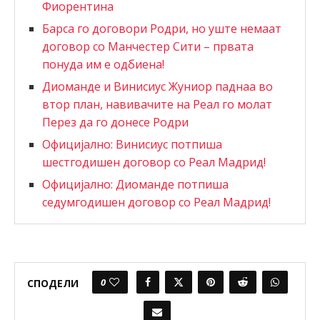
Фиорентина
Барса го договори Родри, но уште немаат
договор со Манчестер Сити – првата
понуда им е одбиена!
Диоманде и Винисиус Жуниор паднаа во
втор план, навивачите на Реал го молат
Перез да го донесе Родри
Официјално: Винисиус потпиша
шестгодишен договор со Реал Мадрид!
Официјално: Диоманде потпиша
седумгодишен договор со Реал Мадрид!
0
СПОДЕЛИ