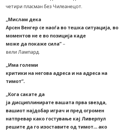
четири пласман без Чилеанецот.
„Мислам дека
Арсен Венгер се наоѓа во тешка ситуација, во
моментов не е во позиција каде
може да покаже сила
”
–
вели Лампард.
„Има големи
критики на негова адреса и на адреса на
тимот
”
.
„Кога сакате да
ја дисциплинирате вашата прва ѕвезда,
вашиот најдобар играч и пред огромен
натпревар како гостување кај Ливерпул
решите да го изоставите од тимот… ако