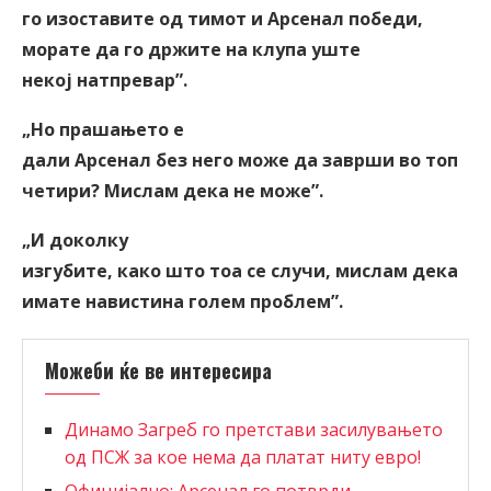
го изоставите од тимот и Арсенал победи,
морате да го држите на клупа уште
некој натпревар
”
.
„Но прашањето е
дали Арсенал без него може да заврши во топ
четири? Мислам дека не може
”
.
„И доколку
изгубите, како што тоа се случи, мислам дека
имате навистина голем проблем
”
.
Можеби ќе ве интересира
Динамо Загреб го претстави засилувањето
од ПСЖ за кое нема да платат ниту евро!
Официјално: Арсенал го потврди