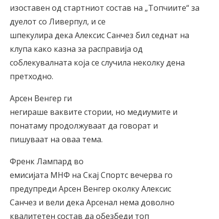
изоставен од стартниот состав на „Топчиите“ за
дуелот со Ливерпул, и се
шпекулира дека Алексис Санчез бил седнат на
клупа како казна за расправија од
соблекувалната која се случила неколку дена
претходно.
Арсен Венгер ги
негираше ваквите стории, но медиумите и
понатаму продолжуваат да говорат и
пишуваат на оваа тема.
Френк Лампард во
емисијата МНФ на Скај Спортс вечерва го
предупреди Арсен Венгер околку Алексис
Санчез и вели дека Арсенал нема доволно
квалитетен состав да обезбеди топ