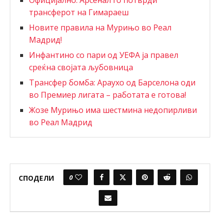
трансферот на Гимараеш
Новите правила на Мурињо во Реал
Мадрид!
Инфантино со пари од УЕФА ја правел
среќна својата љубовница
Трансфер бомба: Араухо од Барселона оди
во Премиер лигата – работата е готова!
Жозе Мурињо има шестмина недопирливи
во Реал Мадрид
0
СПОДЕЛИ