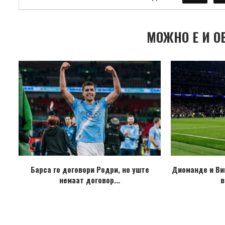
МОЖНО Е И О
Барса го договори Родри, но уште
Диоманде и Ви
немаат договор...
в