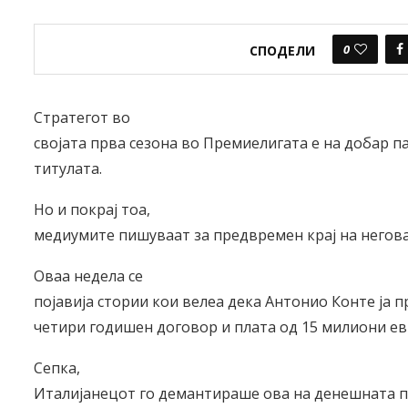
0
СПОДЕЛИ
Стратегот во
својата прва сезона во Премиелигата е на добар па
титулата.
Но и покрај тоа,
медиумите пишуваат за предвремен крај на негова
Оваа недела се
појавија стории кои велеа дека Антонио Конте ја 
четири годишен договор и плата од 15 милиони евр
Сепка,
Италијанецот го демантираше ова на денешната п