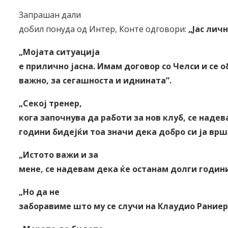
Запрашан дали
добил понуда од Интер, Конте одговори:
„Јас личн
„Мојата ситуација
е прилично јасна. Имам договор со Челси и се
важно, за сегашноста и иднината
”
.
„Секој тренер,
кога започнува да работи за нов клуб, се надев
години бидејќи тоа значи дека добро си ја вр
„Истото важи и за
мене, се надевам дека ќе останам долги години
„Но да не
заборавиме што му се случи на Клаудио Рание