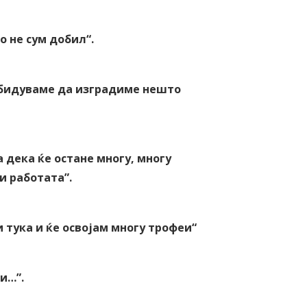
о не сум добил“.
 обидуваме да изградиме нешто
а дека ќе остане многу, многу
ши работата
”
.
 тука и ќе освојам многу трофеи“
ри…
”
.