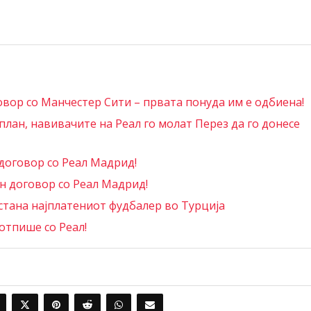
овор со Манчестер Сити – првата понуда им е одбиена!
лан, навивачите на Реал го молат Перез да го донесе
договор со Реал Мадрид!
 договор со Реал Мадрид!
стана најплатениот фудбалер во Турција
отпише со Реал!