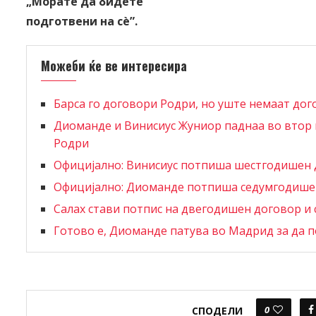
„Морате да бидете
подготвени на сè
”.
Можеби ќе ве интересира
Барса го договори Родри, но уште немаат дог
Диоманде и Винисиус Жуниор паднаа во втор п
Родри
Официјално: Винисиус потпиша шестгодишен 
Официјално: Диоманде потпиша седумгодишен
Салах стави потпис на двегодишен договор и 
Готово е, Диоманде патува во Мадрид за да п
0
СПОДЕЛИ