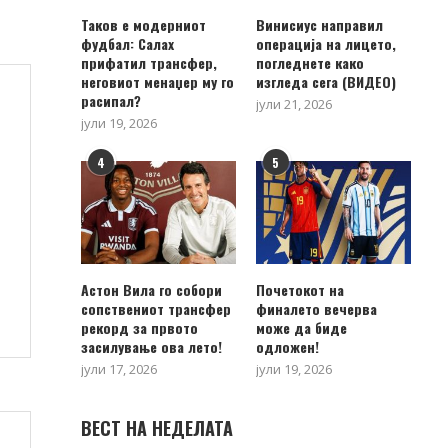
Таков е модерниот
Винисиус направил
фудбал: Салах
операција на лицето,
прифатил трансфер,
погледнете како
неговиот менаџер му го
изгледа сега (ВИДЕО)
расипал?
јули 21, 2026
јули 19, 2026
4
5
Астон Вила го собори
Почетокот на
сопствениот трансфер
финалето вечерва
рекорд за првото
може да биде
засилување ова лето!
одложен!
јули 17, 2026
јули 19, 2026
ВЕСТ НА НЕДЕЛАТА