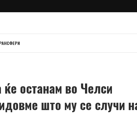
РАНСФЕРИ
 ќе останам во Челси
видовме што му се случи н