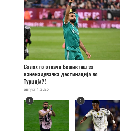
Салах го откачи Бешикташ за
изненадувачка дестинација во
Турција?!
август 1, 2026
2
3