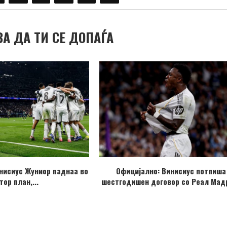
ВА ДА ТИ СЕ ДОПАЃА
нисиус Жуниор паднаа во
Официјално: Винисиус потпиша
тор план,...
шестгодишен договор со Реал Мад