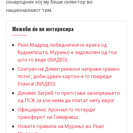
сонародник кој му беше селектор во
националниот тим.
Можеби ќе ве интересира
Реал Мадрид победнички се враќа од
Будимпешта, Мурињо е задоволен од тоа
што го виде (ВИДЕО)
Соиграч на Димитриевски направи срамен
потег, доби црвен картон и го повреди
Еланга! (ВИДЕО)
Динамо Загреб го претстави засилувањето
од ПСЖ за кое нема да платат ниту евро!
Официјално: Арсенал го потврди
трансферот на Гимараеш
Новите правила на Мурињо во Реал