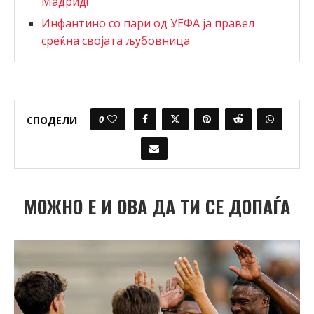
Мадрид!
Инфантино со пари од УЕФА ја правел
среќна својата љубовница
0
СПОДЕЛИ
МОЖНО Е И ОВА ДА ТИ СЕ ДОПАЃА