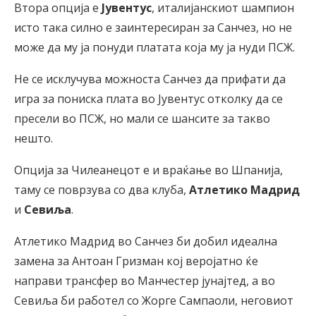
Втора опција е
Јувентус
, италијанскиот шампион
исто така силно е заинтересиран за Санчез, но не
може да му ја понуди платата која му ја нуди ПСЖ.
Не се исклучува можноста Санчез да прифати да
игра за пониска плата во Јувентус отколку да се
пресели во ПСЖ, но мали се шансите за такво
нешто.
Опција за Чилеанецот е и враќање во Шпанија,
таму се поврзува со два клуба,
Атлетико Мадрид
и
Севиља
.
Атлетико Мадрид во Санчез би добил идеална
замена за Антоан Гризман кој веројатно ќе
направи трансфер во Манчестер јунајтед, а во
Севиља би работел со Жорге Сампаоли, неговиот