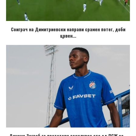
Соиграч на Димитриевски направи срамен потег, доби
црвен...
Динамо Загреб го претстави засилувањето од ПСЖ за...