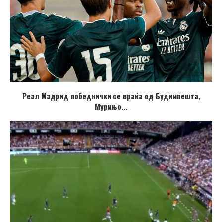
Реал Мадрид победнички се враќа од Будимпешта,
Мурињо...