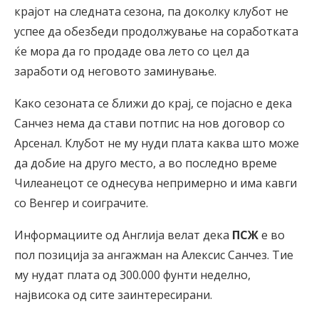
крајот на следната сезона, па доколку клубот не
успее да обезбеди продолжување на соработката
ќе мора да го продаде ова лето со цел да
заработи од неговото заминување.
Како сезоната се ближи до крај, се појасно е дека
Санчез нема да стави потпис на нов договор со
Арсенал. Клубот не му нуди плата каква што може
да добие на друго место, а во последно време
Чилеанецот се однесува непримерно и има кавги
со Венгер и соиграчите.
Информациите од Англија велат дека
ПСЖ
е во
пол позиција за ангажман на Алексис Санчез. Тие
му нудат плата од 300.000 фунти неделно,
највисока од сите заинтересирани.