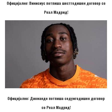
Официјално: Винисиус потпиша шестгодишен договор со
Реал Мадрид!
Официјално: Диоманде потпиша седумгодишен договор
со Реал Мадрид!