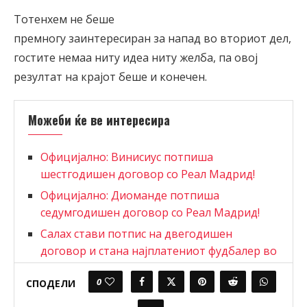
Тотенхем не беше
премногу заинтересиран за напад во вториот дел,
гостите немаа ниту идеа ниту желба, па овој
резултат на крајот беше и конечен.
Можеби ќе ве интересира
Официјално: Винисиус потпиша
шестгодишен договор со Реал Мадрид!
Официјално: Диоманде потпиша
седумгодишен договор со Реал Мадрид!
Салах стави потпис на двегодишен
договор и стана најплатениот фудбалер во
Турција
0
СПОДЕЛИ
Готово е, Диоманде патува во Мадрид за
да потпише со Реал!