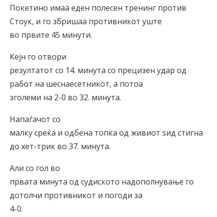
Покетино имаа еден полесен тренинг против
Стоук, и го збришаа противникот уште
во првите 45 минути.
Кејн го отвори
резултатот со 14. минута со прецизен удар од
работ на шеснаесетникот, а потоа
зголеми на 2-0 во 32. минута.
Напаѓачот со
малку среќа и одбена топка од живиот ѕид стигна
до хет-трик во 37. минута.
Али со гол во
првата минута од судиското надополнување го
дотолчи противникот и погоди за
4-0.