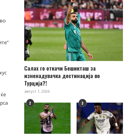
 во
ите“
Салах го откачи Бешикташ за
кус
изненадувачка дестинација во
Турција?!
август 1, 2026
 ќе
арса
2
3