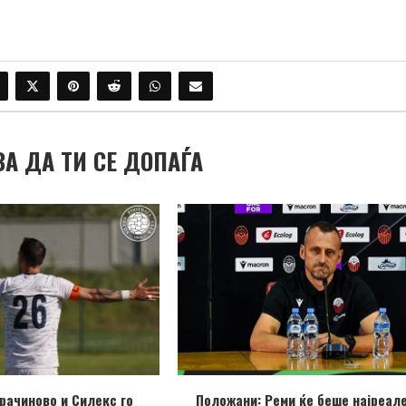
ВА ДА ТИ СЕ ДОПАЃА
рачиново и Силекс го
Положани: Реми ќе беше најреал