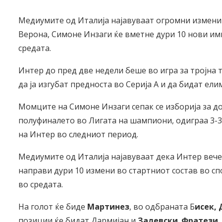
Медиумите од Италија најавуваат огромни измени 
Верона, Симоне Инзаги ќе вметне дури 10 нови им
средата.
Интер до пред две недели беше во игра за тројна 
да ја изгубат предноста во Серија А и да бидат ел
Момците на Симоне Инзаги сепак се изборија за д
полуфиналето во Лигата на шампиони, одиграа 3-3 
на Интер во следниот период.
Медиумите од Италија најавуваат дека Интер вече
направи дури 10 измени во стартниот состав во сп
во средата.
На голот ќе биде
Мартинез
, во одбраната Б
исек, 
позиции ќе бидат Дармијан и
Залевски
.
Фратези,