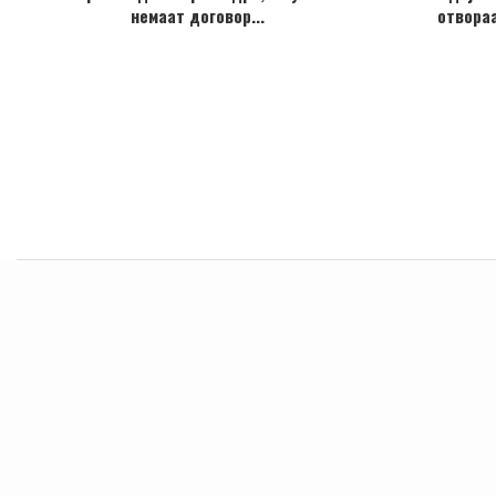
немаат договор...
отвораа