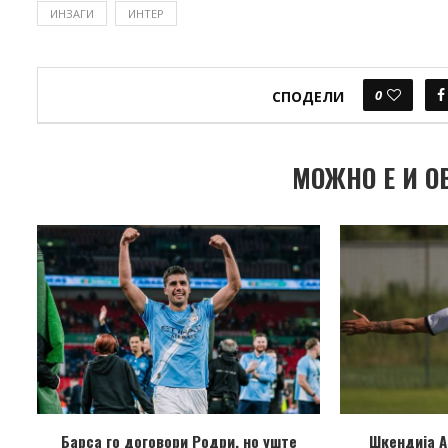
ИНЗАГИ
ИНТЕР
0
СПОДЕЛИ
МОЖНО Е И О
Барса го договори Родри, но уште
Шкендија А