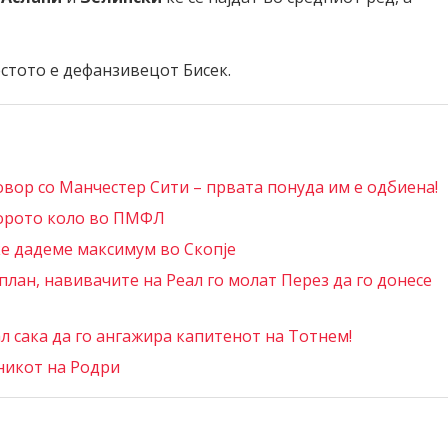
естото е дефанзивецот Бисек.
овор со Манчестер Сити – првата понуда им е одбиена!
торото коло во ПМФЛ
ќе дадеме максимум во Скопје
лан, навивачите на Реал го молат Перез да го донесе
 сака да го ангажира капитенот на Тотнем!
никот на Родри