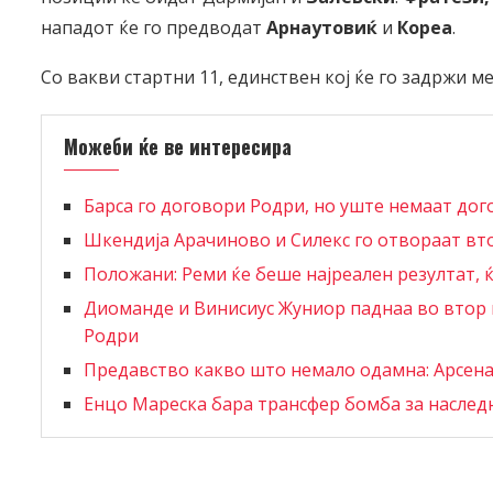
нападот ќе го предводат
Арнаутовиќ
и
Кореа
.
Со вакви стартни 11, единствен кој ќе го задржи м
Можеби ќе ве интересира
Барса го договори Родри, но уште немаат дог
Шкендија Арачиново и Силекс го отвораат в
Положани: Реми ќе беше најреален резултат, 
Диоманде и Винисиус Жуниор паднаа во втор п
Родри
Предавство какво што немало одамна: Арсенал
Енцо Мареска бара трансфер бомба за наслед