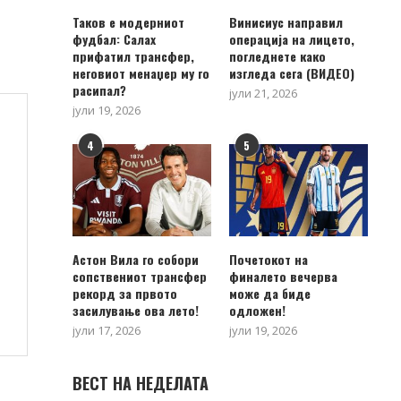
Таков е модерниот
Винисиус направил
фудбал: Салах
операција на лицето,
прифатил трансфер,
погледнете како
неговиот менаџер му го
изгледа сега (ВИДЕО)
расипал?
јули 21, 2026
јули 19, 2026
4
5
Астон Вила го собори
Почетокот на
сопствениот трансфер
финалето вечерва
рекорд за првото
може да биде
засилување ова лето!
одложен!
јули 17, 2026
јули 19, 2026
ВЕСТ НА НЕДЕЛАТА