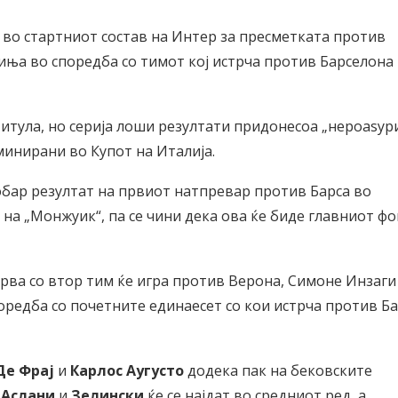
во стартниот состав на Интер за пресметката против
иња во споредба со тимот кој истрча против Барселона
титула, но серија лоши резултати придонесоа „нероаѕур
иминирани во Купот на Италија.
обар резултат на првиот натпревар против Барса во
на „Монжуик“, па се чини дека ова ќе биде главниот фо
рва со втор тим ќе игра против Верона, Симоне Инзаги
оредба со почетните единаесет со кои истрча против Б
Де Фрај
и
Карлос Аугусто
додека пак на бековските
 Аслани
и
Зелински
ќе се најдат во средниот ред, а