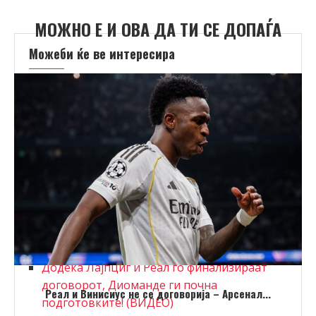
МОЖНО Е И ОВА ДА ТИ СЕ ДОПАЃА
Можеби ќе ве интересира
Реал и Винисиус не се договорија – Арсенал
будно ја следи ситуацијата!
Јувентус слави победа, Жегрова со
фантастичен гол го матираше Челси
(ВИДЕО)
Првото „Дерби дела Мадонина“ во новата
сезона заврши без победник (ВИДЕО)
Влаховиќ пак ќе игра во црно-бел дрес, но
во друг клуб!?
Додека Лајпциг и Реал го финализираат
договорот, Диоманде ги почна
Реал и Винисиус не се договорија – Арсенал...
подготовките! (ВИДЕО)