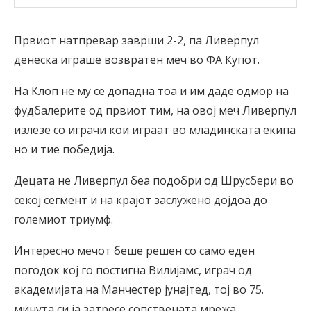
Првиот натпревар заврши 2-2, па Ливерпул
денеска играше возвратен меч во ФА Купот.
На Клоп не му се допадна тоа и им даде одмор на
фудбалерите од првиот тим, на овој меч Ливерпул
излезе со играчи кои играат во младинската екипа
но и тие победија.
Децата не Ливерпул беа подобри од Шрусбери во
секој сегмент и на крајот заслужено дојдоа до
големиот триумф.
Интересно мечот беше решен со само еден
погодок кој го постигна Вилијамс, играч од
академијата на Манчестер јунајтед, тој во 75.
минута си ја затресе сопствената мрежа.