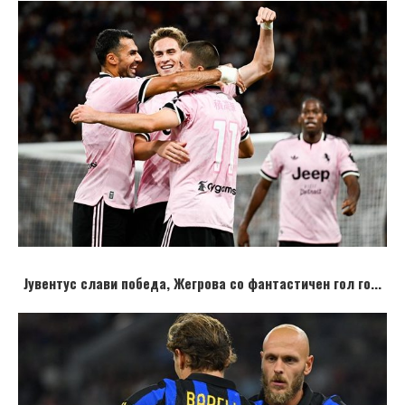
Мијатовиќ со совет до Винисису: Нема друг
клуб како Реал, 5 милиони не ти прават
разлика
Јувентус слави победа, Жегрова со фантастичен гол го...