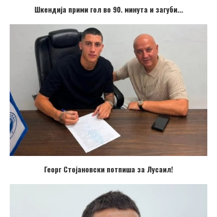
Шкендија прими гол во 90. минута и загуби...
Георг Стојановски потпиша за Лусаил!