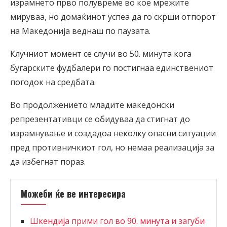
израмнето прво полувреме во кое мрежите
мируваа, но домаќинот успеа да го скрши отпорот
на Македонија веднаш по паузата.
Клучниот момент се случи во 50. минута кога
бугарските фудбалери го постигнаа единствениот
погодок на средбата.
Во продолжението младите македонски
репрезентативци се обидуваа да стигнат до
израмнување и создадоа неколку опасни ситуации
пред противничкиот гол, но немаа реализација за
да избегнат пораз.
Можеби ќе ве интересира
Шкендија прими гол во 90. минута и загуби