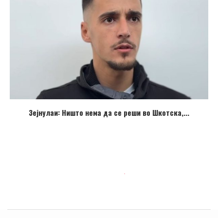
Зејнулаи: Ништо нема да се реши во Шкотска,...