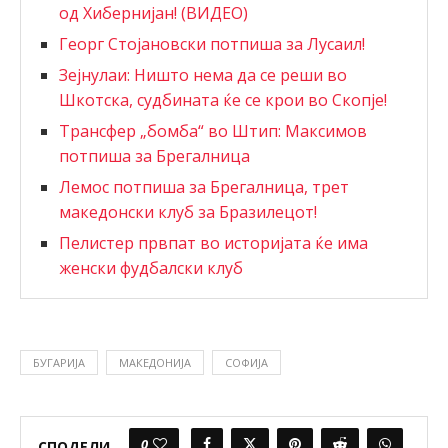
од Хибернијан! (ВИДЕО)
Георг Стојановски потпиша за Лусаил!
Зејнулаи: Ништо нема да се реши во
Шкотска, судбината ќе се крои во Скопје!
Трансфер „бомба“ во Штип: Максимов
потпиша за Брегалница
Лемос потпиша за Брегалница, трет
македонски клуб за Бразилецот!
Пелистер првпат во историјата ќе има
женски фудбалски клуб
БУГАРИЈА
МАКЕДОНИЈА
СОФИЈА
0
СПОДЕЛИ