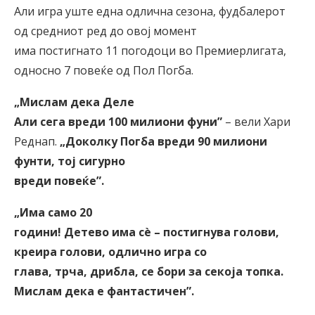
Али игра уште една одлична сезона, фудбалерот
од средниот ред до овој момент
има постигнато 11 погодоци во Премиерлигата,
односно 7 повеќе од Пол Погба.
„Мислам дека Деле
Али сега вреди 100 милиони фуни
”
– вели Хари
Реднап.
„Доколку Погба вреди 90 милиони
фунти, тој сигурно
вреди повеќе
”
.
„Има само 20
години! Детево има с
è
– постигнува голови,
креира голови, одлично игра со
глава, трча, дрибла, се бори за секоја топка.
Мислам дека е фантастичен
”
.