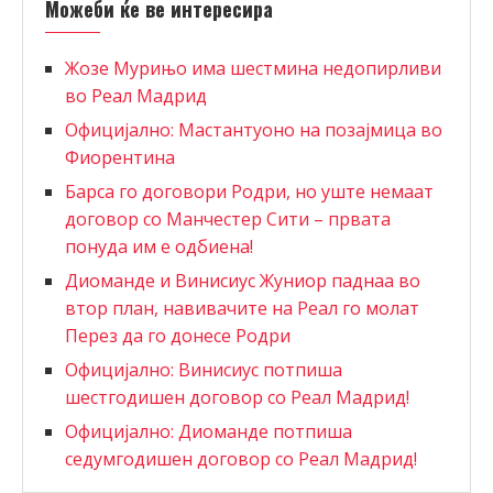
Можеби ќе ве интересира
Жозе Мурињо има шестмина недопирливи
во Реал Мадрид
Официјално: Мастантуоно на позајмица во
Фиорентина
Барса го договори Родри, но уште немаат
договор со Манчестер Сити – првата
понуда им е одбиена!
Диоманде и Винисиус Жуниор паднаа во
втор план, навивачите на Реал го молат
Перез да го донесе Родри
Официјално: Винисиус потпиша
шестгодишен договор со Реал Мадрид!
Официјално: Диоманде потпиша
седумгодишен договор со Реал Мадрид!