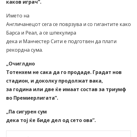
каков играч
”
.
Името на
Англичанецот сега се поврзува и со гигантите како
Барса и Реал, а се шпекулира
дека и Манчестер Сити е подготвен да плати
рекордна сума.
„Очиглдно
Тотенхем не сака да го продаде. Градат нов
стадион, и доколку продолжат вака,
за година или две ќе имаат состав за триумф
во Премиерлигата
”
.
„Па сигурен сум
дека тој ќе биде дел од сето ова
”
.