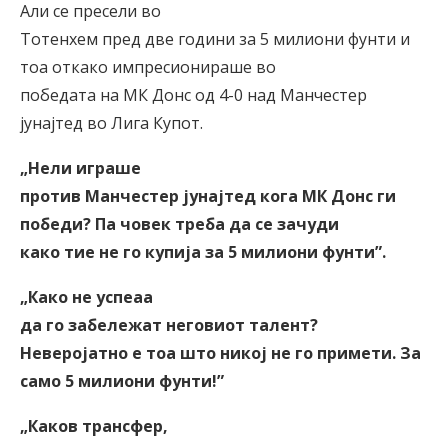
Али се пресели во
Тотенхем пред две години за 5 милиони фунти и
тоа откако импресионираше во
победата на МК Донс од 4-0 над Манчестер
јунајтед во Лига Купот.
„Нели играше
против Манчестер јунајтед кога МК Донс ги
победи? Па човек треба да се зачуди
како тие не го купија за 5 милиони фунти
”
.
„Како не успеаа
да го забележат неговиот талент?
Неверојатно е тоа што никој не го примети. За
само 5 милиони фунти!
”
„Каков трансфер,