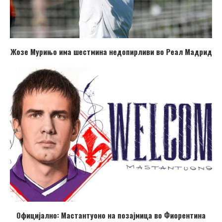
Жозе Мурињо има шестмина недопирливи во Реал Мадрид
Официјално: Мастантуоно на позајмица во Фиорентина