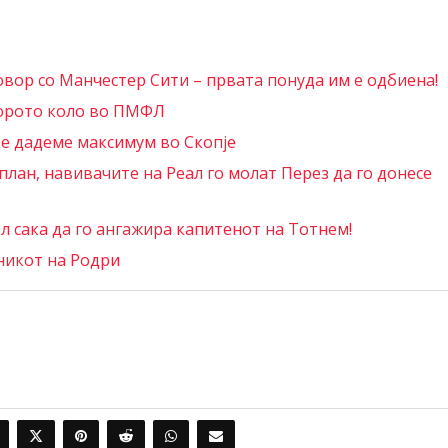
овор со Манчестер Сити – првата понуда им е одбиена!
торото коло во ПМФЛ
ќе дадеме максимум во Скопје
лан, навивачите на Реал го молат Перез да го донесе
 сака да го ангажира капитенот на Тотнем!
никот на Родри