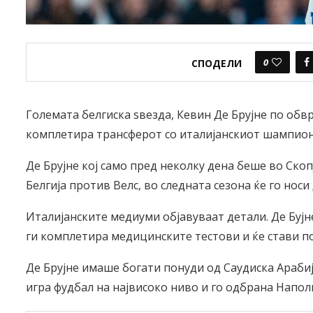
0
СПОДЕЛИ
Големата белгиска ѕвезда, Кевин Де Брујне по обвр
комплетира трансферот со италијанскиот шампион
Де Брујне кој само пред неколку дена беше во Ско
Белгија против Велс, во следната сезона ќе го носи
Италијанските медиуми објавуваат детали. Де Бујне
ги комплетира медицинските тестови и ќе стави п
Де Брујне имаше богати понуди од Саудиска Арабиј
игра фудбал на највисоко ниво и го одбрана Напол