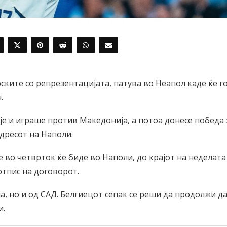
ските со репрезентацијата, патува во Неапол каде ќе г
.
пје и играше против Македонија, а потоа донесе победа 
 дресот на Наполи.
 во четврток ќе биде во Наполи, до крајот на неделата
отпис на договорот.
а, но и од САД. Белгиецот сепак се реши да продолжи д
и.