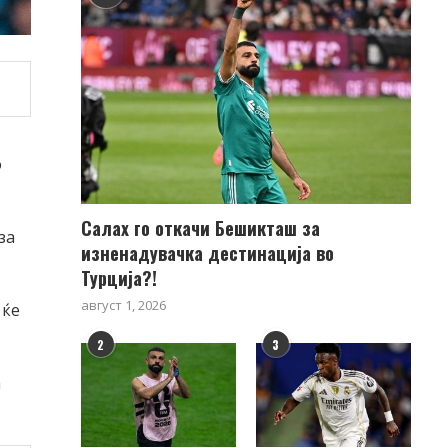
о
Салах го откачи Бешикташ за
за
изненадувачка дестинација во
Турција?!
август 1, 2026
 ќе
2
3
а