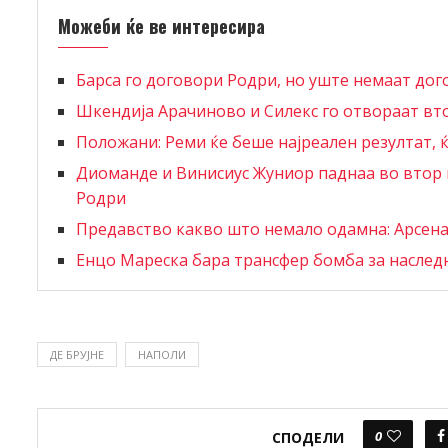
Можеби ќе ве интересира
Барса го договори Родри, но уште немаат дог
Шкендија Арачиново и Силекс го отвораат в
Положани: Реми ќе беше најреален резултат, 
Диоманде и Винисиус Жуниор паднаа во втор п
Родри
Предавство какво што немало одамна: Арсенал
Енцо Мареска бара трансфер бомба за наслед
ДЕ БРУЈНЕ
НАПОЛИ
0
СПОДЕЛИ