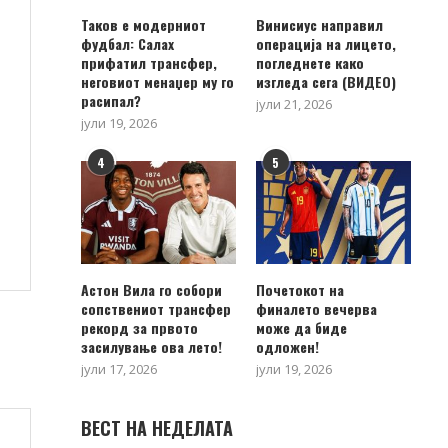
Таков е модерниот
Винисиус направил
фудбал: Салах
операција на лицето,
прифатил трансфер,
погледнете како
неговиот менаџер му го
изгледа сега (ВИДЕО)
расипал?
јули 21, 2026
јули 19, 2026
4
5
Астон Вила го собори
Почетокот на
сопствениот трансфер
финалето вечерва
рекорд за првото
може да биде
засилување ова лето!
одложен!
јули 17, 2026
јули 19, 2026
ВЕСТ НА НЕДЕЛАТА