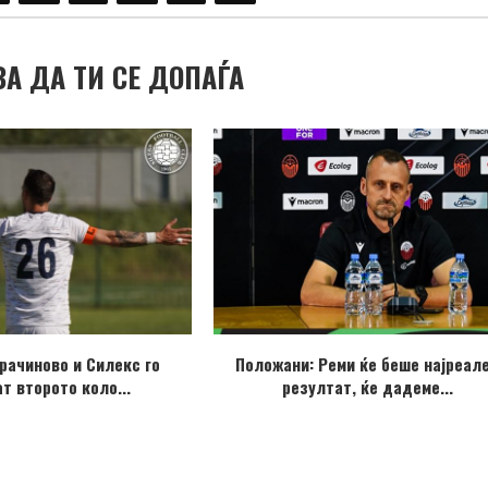
ВА ДА ТИ СЕ ДОПАЃА
рачиново и Силекс го
Положани: Реми ќе беше најреал
т второто коло...
резултат, ќе дадеме...