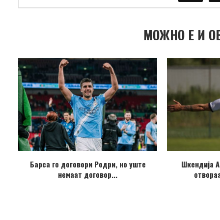
МОЖНО Е И О
Барса го договори Родри, но уште
Шкендија А
немаат договор...
отвораа