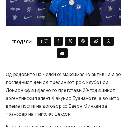
1
СПОДЕЛИ
Од редовите на Челси се максимално активни и во
последниот ден од преодниот рок, клубот од
Лондон официјално го претстави 20-годишниот
аргентински талент Факундо Буананоте, а во исто
време постигна договор со Баерн Минхен за
трансфер на Николас Џексон.
Буананоте, кој минатата сезона ја мина во