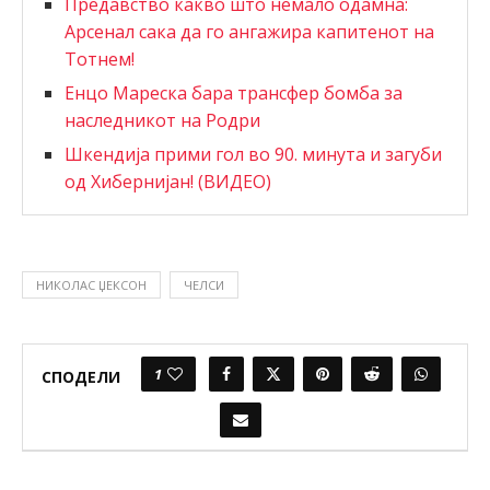
Предавство какво што немало одамна:
Арсенал сака да го ангажира капитенот на
Тотнем!
Енцо Мареска бара трансфер бомба за
наследникот на Родри
Шкендија прими гол во 90. минута и загуби
од Хибернијан! (ВИДЕО)
НИКОЛАС ЏЕКСОН
ЧЕЛСИ
1
СПОДЕЛИ