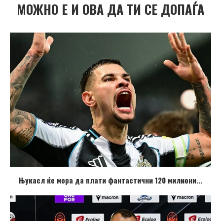
МОЖНО Е И ОВА ДА ТИ СЕ ДОПАЃА
Њукасл ќе мора да плати фантастични 120 милиони...