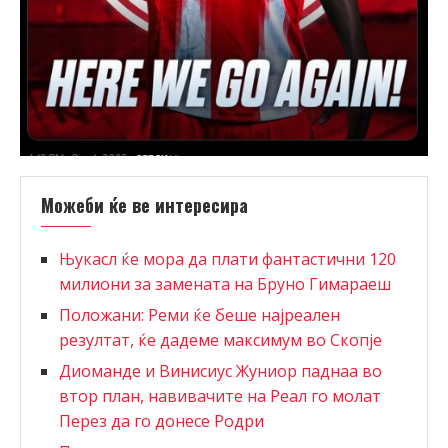
Можеби ќе ве интересира
Њукасл ќе мора да плати фантастични 120
милиони за замената на Бруно Гимараеш
Положани: Реми ќе беше најреален
резултат, ќе дадеме максимум во Скопје
Диоманде и Винисиус Жуниор паднаа во
втор план, навивачите на Реал го молат
Перез да го донесе Родри