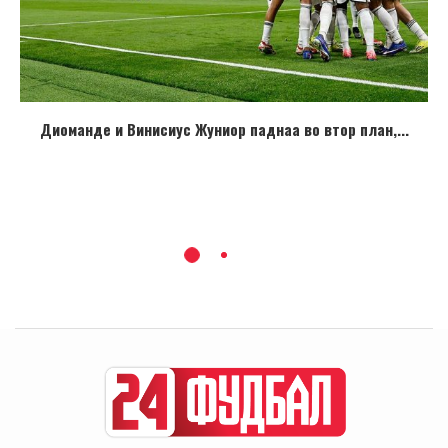
Диоманде и Винисиус Жуниор паднаа во втор план,...