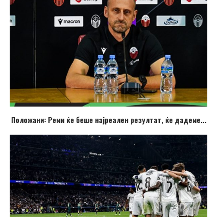
Положани: Реми ќе беше најреален резултат, ќе дадеме...