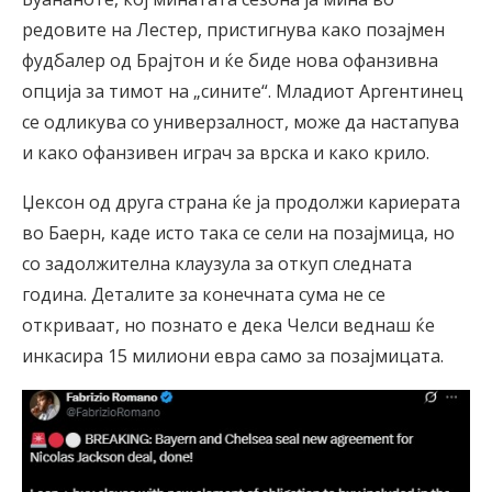
редовите на Лестер, пристигнува како позајмен
фудбалер од Брајтон и ќе биде нова офанзивна
опција за тимот на „сините“. Младиот Аргентинец
се одликува со универзалност, може да настапува
и како офанзивен играч за врска и како крило.
Џексон од друга страна ќе ја продолжи кариерата
во Баерн, каде исто така се сели на позајмица, но
со задолжителна клаузула за откуп следната
година. Деталите за конечната сума не се
откриваат, но познато е дека Челси веднаш ќе
инкасира 15 милиони евра само за позајмицата.