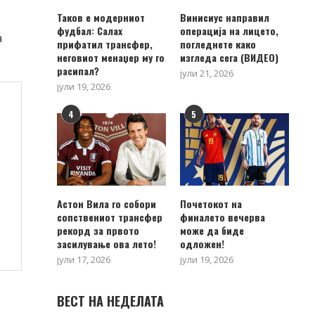
Таков е модерниот
Винисиус направил
фудбал: Салах
операција на лицето,
а
прифатил трансфер,
погледнете како
неговиот менаџер му го
изгледа сега (ВИДЕО)
расипал?
јули 21, 2026
јули 19, 2026
4
5
Астон Вила го собори
Почетокот на
сопствениот трансфер
финалето вечерва
рекорд за првото
може да биде
засилување ова лето!
одложен!
јули 17, 2026
јули 19, 2026
ВЕСТ НА НЕДЕЛАТА