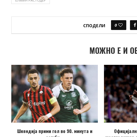
ЕЛМИН РАСТОДЕР
0
СПОДЕЛИ
МОЖНО Е И О
Шкендија прими гол во 90. минута и
Официјалн