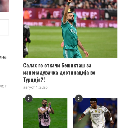
она
Салах го откачи Бешикташ за
изненадувачка дестинација во
Турција?!
иот
август 1, 2026
2
3