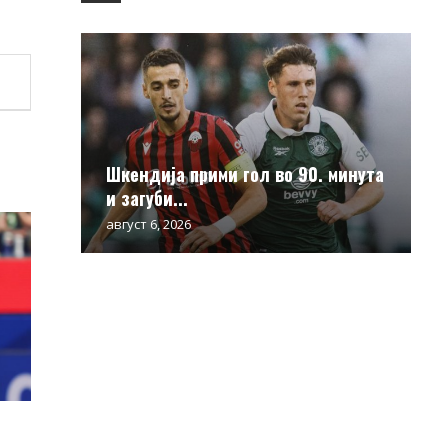
Шкендија прими гол во 90. минута
и загуби...
август 6, 2026