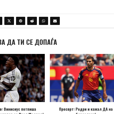
ВА ДА ТИ СЕ ДОПАЃА
о: Винисиус потпиша
Пресврт: Родри и кажал ДА на