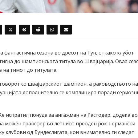
 фантастична сезона во дресот на Тун, откако клубот
игна до шампионската титула во Швајцарија. Оваа сез
е на тимот до титулата.
оговорот со швајцарскиот шампион, а раководството на
ситуацијата дополнително се комплицира поради сериозн
е испратил понуда за ангажман на Растодер, додека во
 за можен трансфер во летниот преоден рок. Германски
у клубови од Бундеслигата, кои внимателно ги следат