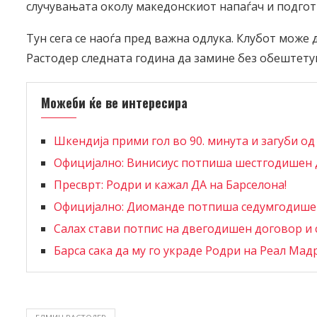
случувањата околу македонскиот напаѓач и подгот
Тун сега се наоѓа пред важна одлука. Клубот може
Растодер следната година да замине без обештету
Можеби ќе ве интересира
Шкендија прими гол во 90. минута и загуби од
Официјално: Винисиус потпиша шестгодишен 
Пресврт: Родри и кажал ДА на Барселона!
Официјално: Диоманде потпиша седумгодишен
Салах стави потпис на двегодишен договор и 
Барса сака да му го украде Родри на Реал Мад