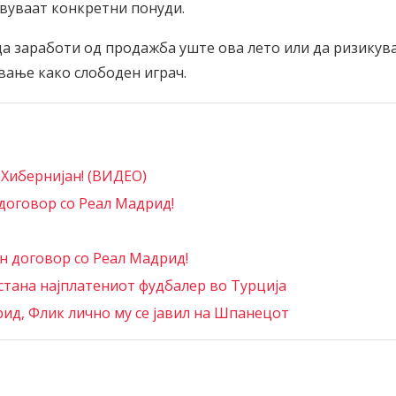
вуваат конкретни понуди.
 да заработи од продажба уште ова лето или да ризикув
вање како слободен играч.
 Хибернијан! (ВИДЕО)
договор со Реал Мадрид!
 договор со Реал Мадрид!
стана најплатениот фудбалер во Турција
рид, Флик лично му се јавил на Шпанецот