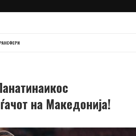
РАНСФЕРИ
Панатинаикос
ѓачот на Македонија!