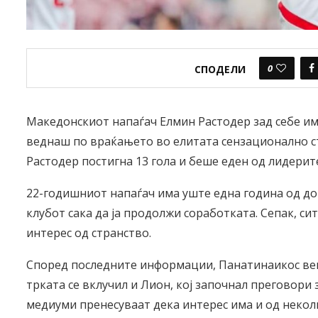
0
СПОДЕЛИ
Македонскиот напаѓач Елмин Растодер зад себе има
веднаш по враќањето во елитата сензационално ст
Растодер постигна 13 гола и беше еден од лидерит
22-годишниот напаѓач има уште една година од д
клубот сака да ја продолжи соработката. Сепак, 
интерес од странство.
Според последните информации, Панатинаикос веќ
трката се вклучил и Лион, кој започнал преговори
медиуми пренесуваат дека интерес има и од неколк