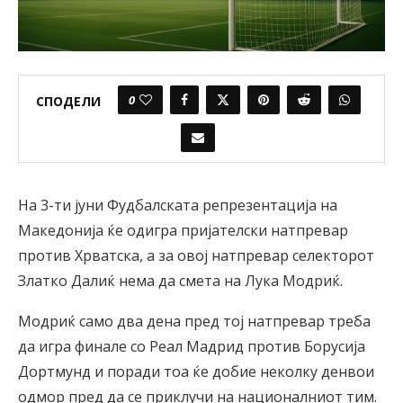
0
СПОДЕЛИ
На 3-ти јуни Фудбалската репрезентација на
Македонија ќе одигра пријателски натпревар
против Хрватска, а за овој натпревар селекторот
Златко Далиќ нема да смета на Лука Модриќ.
Модриќ само два дена пред тој натпревар треба
да игра финале со Реал Мадрид против Борусија
Дортмунд и поради тоа ќе добие неколку денвои
одмор пред да се приклучи на националниот тим.