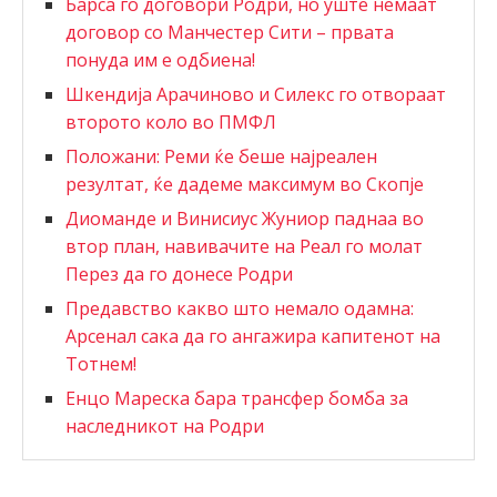
Барса го договори Родри, но уште немаат
договор со Манчестер Сити – првата
понуда им е одбиена!
Шкендија Арачиново и Силекс го отвораат
второто коло во ПМФЛ
Положани: Реми ќе беше најреален
резултат, ќе дадеме максимум во Скопје
Диоманде и Винисиус Жуниор паднаа во
втор план, навивачите на Реал го молат
Перез да го донесе Родри
Предавство какво што немало одамна:
Арсенал сака да го ангажира капитенот на
Тотнем!
Енцо Мареска бара трансфер бомба за
наследникот на Родри