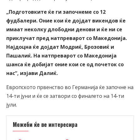
„Подготовките ќе ги започнеме со 12
фудбалери. Оние кои ќе дојдат викендов ќе
имаат неколку длободни денови и ќе ни се
приклучат пред натпреварот со Македонија.
Најдоцна ќе дојдат Модриќ, Брозовиќ и
Пашалиќ. На натпреварот со Македонија
шанса ќе добијат оние кои се од почеток со
нас“, изјави Далиќ.
Европското првенство во Германија ќе започне на
14-ти јуни и ќе се затвори со финалето на 14-ти
јули.
Можеби ќе ве интересира