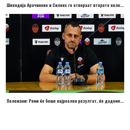
Шкендија Арачиново и Силекс го отвораат второто коло...
Положани: Реми ќе беше најреален резултат, ќе дадеме...