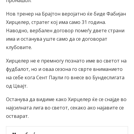
пронашол.
Нов тренер на Брајтон веројатно ќе биде Фабијан
Хирцелер, стратег кој има само 31 година.
Наводно, вербален договор помеѓу двете страни
има и останува уште само да се договорат
клубовите.
Хирцелер не е премногу познато име во светот на
фудбалот, но и оваа сезона го сврте вниманието
на себе кога Сент Паули го внесе во Бундеслигата
од Цвајт.
Останува да видиме како Хирцелер ќе се снајде во
најсилната лига во светот, секако ако најавите се
остварат.