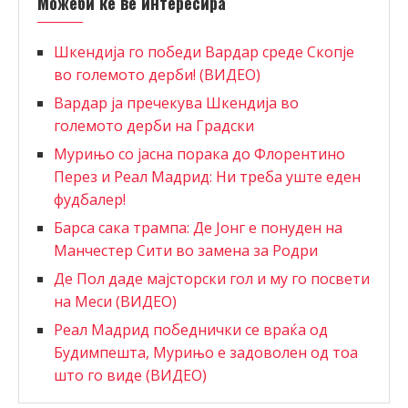
Можеби ќе ве интересира
Шкендија го победи Вардар среде Скопје
во големото дерби! (ВИДЕО)
Вардар ја пречекува Шкендија во
големото дерби на Градски
Мурињо со јасна порака до Флорентино
Перез и Реал Мадрид: Ни треба уште еден
фудбалер!
Барсa сака трампа: Де Јонг е понуден на
Манчестер Сити во замена за Родри
Де Пол даде мајсторски гол и му го посвети
на Меси (ВИДЕО)
Реал Мадрид победнички се враќа од
Будимпешта, Мурињо е задоволен од тоа
што го виде (ВИДЕО)