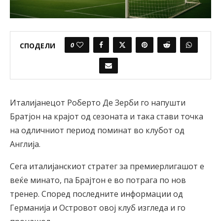
0
СПОДЕЛИ
Италијанецот Роберто Де Зерби го напушти
Братјон на крајот од сезоната и така стави точка
на одличниот период поминат во клубот од
Англија.
Сега италијанскиот стратег за премиерлигашот е
веќе минато, па Брајтон е во потрага по нов
тренер. Според последните информации од
Германија и Островот овој клуб изгледа и го