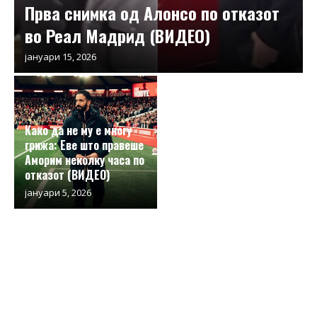
Прва снимка од Алонсо по отказот
во Реал Мадрид (ВИДЕО)
јануари 15, 2026
Како да не му е многу
грижа: Еве што правеше
Аморим неколку часа по
отказот (ВИДЕО)
јануари 5, 2026