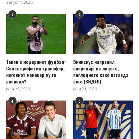
август 1, 2026
2
3
Таков е модерниот фудбал:
Винисиус направил
Салах прифатил трансфер,
операција на лицето,
неговиот менаџер му го
погледнете како изгледа
расипал?
сега (ВИДЕО)
јули 19, 2026
јули 21, 2026
4
5