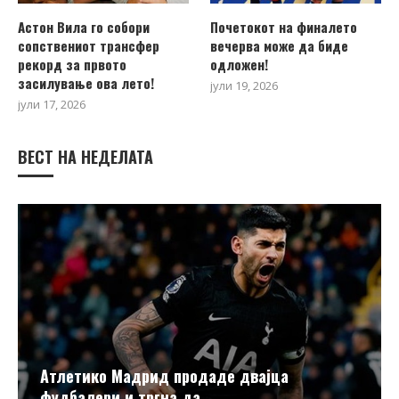
Астон Вила го собори
Почетокот на финалето
сопствениот трансфер
вечерва може да биде
рекорд за првото
одложен!
засилување ова лето!
јули 19, 2026
јули 17, 2026
ВЕСТ НА НЕДЕЛАТА
Атлетико Мадрид продаде двајца
фудбалери и тргна да...