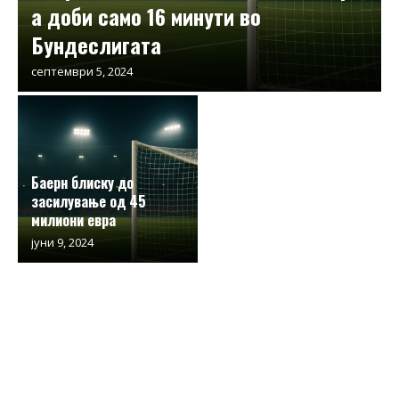
а доби само 16 минути во
Бундеслигата
септември 5, 2024
Баерн блиску до
засилување од 45
милиони евра
јуни 9, 2024