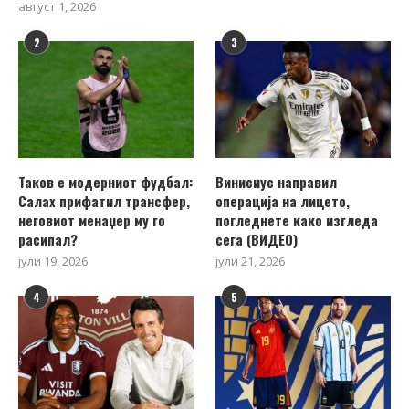
август 1, 2026
2
3
Таков е модерниот фудбал:
Винисиус направил
Салах прифатил трансфер,
операција на лицето,
неговиот менаџер му го
погледнете како изгледа
расипал?
сега (ВИДЕО)
јули 19, 2026
јули 21, 2026
4
5