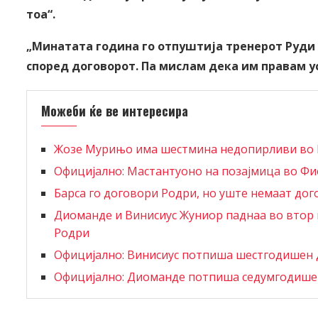
тоа“.
„Минатата година го отпуштија тренерот Руди 
според договорот. Па мислам дека им правам ус
Можеби ќе ве интересира
Жозе Мурињо има шестмина недопирливи во
Официјално: Мастантуоно на позајмица во Ф
Барса го договори Родри, но уште немаат дог
Диоманде и Винисиус Жуниор паднаа во втор п
Родри
Официјално: Винисиус потпиша шестгодишен 
Официјално: Диоманде потпиша седумгодишен