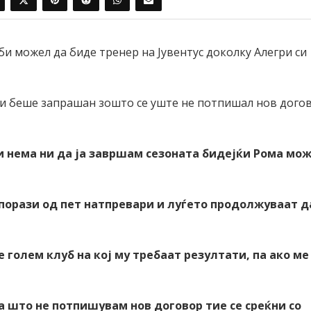
и можел да биде тренер на Јувентус доколку Алегри си
ти беше запрашан зошто се уште не потпишал нов дого
 нема ни да ја завршам сезоната бидејќи Рома мо
порази од пет натпревари и луѓето продолжуваат д
 голем клуб на кој му требаат резултати, па ако ме
а што не потпишувам нов договор тие се среќни со