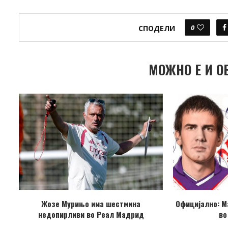
0
СПОДЕЛИ
МОЖНО Е И О
Жозе Мурињо има шестмина
Официјално: М
недопирливи во Реал Мадрид
во