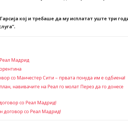
Гарсија кој и требаше да му исплатат уште три год
луга“.
 Реал Мадрид
иорентина
овор со Манчестер Сити – првата понуда им е одбиена!
лан, навивачите на Реал го молат Перез да го донесе
договор со Реал Мадрид!
 договор со Реал Мадрид!