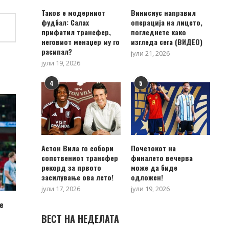
Таков е модерниот
Винисиус направил
фудбал: Салах
операција на лицето,
прифатил трансфер,
погледнете како
неговиот менаџер му го
изгледа сега (ВИДЕО)
расипал?
јули 21, 2026
јули 19, 2026
4
5
Астон Вила го собори
Почетокот на
сопствениот трансфер
финалето вечерва
рекорд за првото
може да биде
засилување ова лето!
одложен!
јули 17, 2026
јули 19, 2026
е
ВЕСТ НА НЕДЕЛАТА