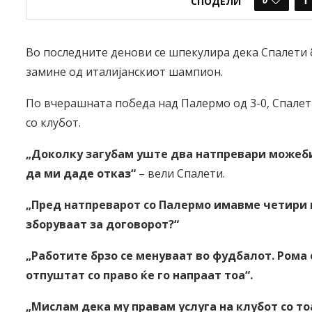
СПОДЕЛИ
Во последните денови се шпекулира дека Спалети б
замине од италијанскиот шампион.
По вчерашната победа над Палермо од 3-0, Спале
со клубот.
„Доколку загубам уште два натпревари можеби
да ми даде отказ“
– вели Спалети.
„Пред натпреварот со Палермо имавме четири 
зборуваат за договорот?“
„Работите брзо се менуваат во фудбалот. Рома е
отпуштат со право ќе го напраат тоа“.
„Мислам дека му правам услуга на клубот со то