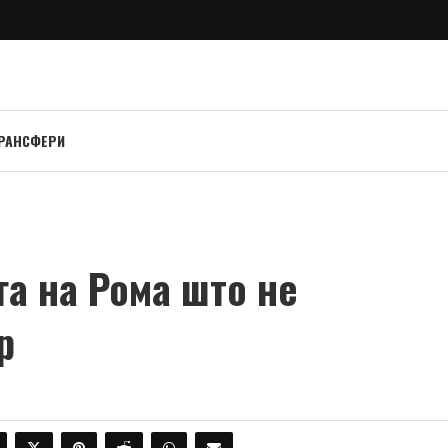
РАНСФЕРИ
га на Рома што не
р