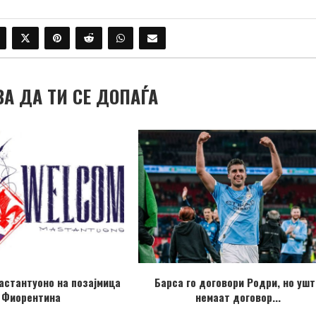
ВА ДА ТИ СЕ ДОПАЃА
астантуоно на позајмица
Барса го договори Родри, но ушт
 Фиорентина
немаат договор...