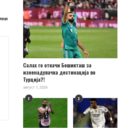
ини
Салах го откачи Бешикташ за
изненадувачка дестинација во
Турција?!
август 1, 2026
2
3