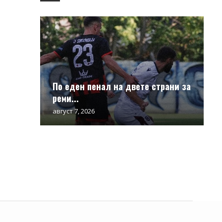
По еден пенал на двете страни за
реми...
август 7, 2026