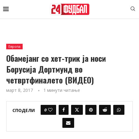
Европа
Обамејанг со хет-трик ја носи
Борусија Дортмунд во
четвртфиналето (ВИДЕО)
март 8, 2017
1 минути читање
0
СПОДЕЛИ