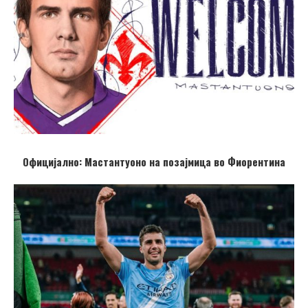
Официјално: Мастантуоно на позајмица во Фиорентина