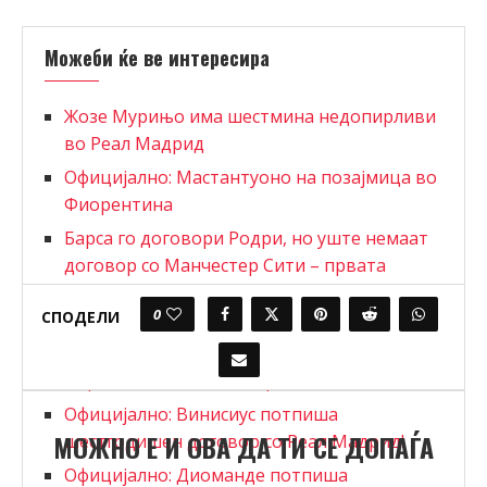
Можеби ќе ве интересира
Жозе Мурињо има шестмина недопирливи
во Реал Мадрид
Официјално: Мастантуоно на позајмица во
Фиорентина
Барса го договори Родри, но уште немаат
договор со Манчестер Сити – првата
понуда им е одбиена!
0
СПОДЕЛИ
Диоманде и Винисиус Жуниор паднаа во
втор план, навивачите на Реал го молат
Перез да го донесе Родри
Официјално: Винисиус потпиша
МОЖНО Е И ОВА ДА ТИ СЕ ДОПАЃА
шестгодишен договор со Реал Мадрид!
Официјално: Диоманде потпиша