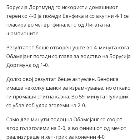
Борусија Дортмунд го искористи домашниот
терен со 4-0 ја победи Бенфика и со вкупни 4-1 се
пласира во четвртфиналето од Лигата на
шампионите.
Резултатот беше отворен уште во 4. минута кога
Обамејанг погоди со глава за водство на Борусија
Дортмунд од 1-0.
Долго овој резултат беше актуелен, Бенфика
имаше неколку шанси за израмнување, но откако
ги промаши стигна казна. Во 59. минута Пулишиќ
со убав лоб удар зголеми на 2-0.
Само две минути подоцна Обамејанг со својот
втор гол зголеми на 3-0, а во финишот од мечот
реализираше и хет-трик за конечни 4-0.