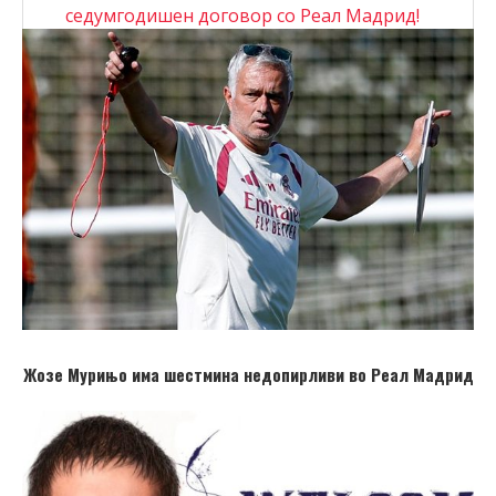
седумгодишен договор со Реал Мадрид!
Жозе Мурињо има шестмина недопирливи во Реал Мадрид