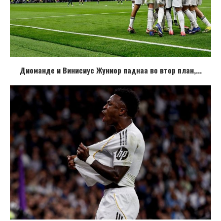
Диоманде и Винисиус Жуниор паднаа во втор план,...