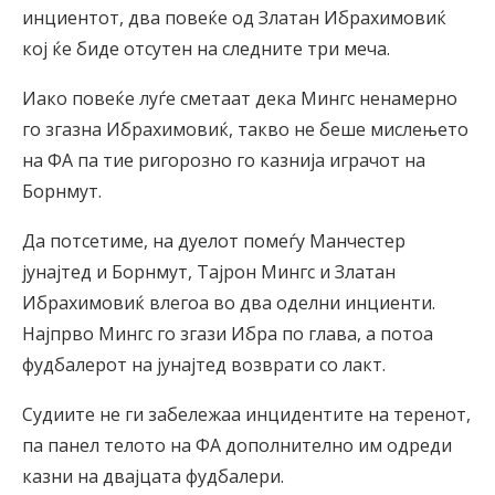
инциентот, два повеќе од Златан Ибрахимовиќ
кој ќе биде отсутен на следните три меча.
Иако повеќе луѓе сметаат дека Мингс ненамерно
го згазна Ибрахимовиќ, такво не беше мислењето
на ФА па тие ригорозно го казнија играчот на
Борнмут.
Да потсетиме, на дуелот помеѓу Манчестер
јунајтед и Борнмут, Тајрон Мингс и Златан
Ибрахимовиќ влегоа во два оделни инциенти.
Најпрво Мингс го згази Ибра по глава, а потоа
фудбалерот на јунајтед возврати со лакт.
Судиите не ги забележаа инцидентите на теренот,
па панел телото на ФА дополнително им одреди
казни на двајцата фудбалери.