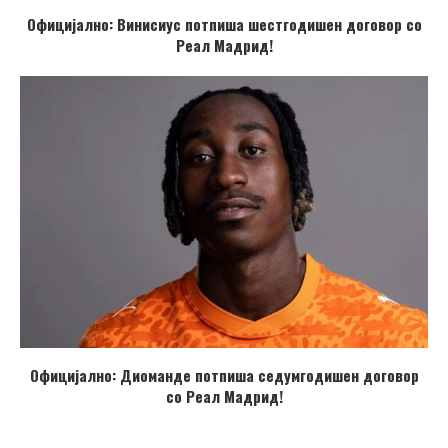
Официјално: Винисиус потпиша шестгодишен договор со
Реал Мадрид!
Официјално: Диоманде потпиша седумгодишен договор
со Реал Мадрид!