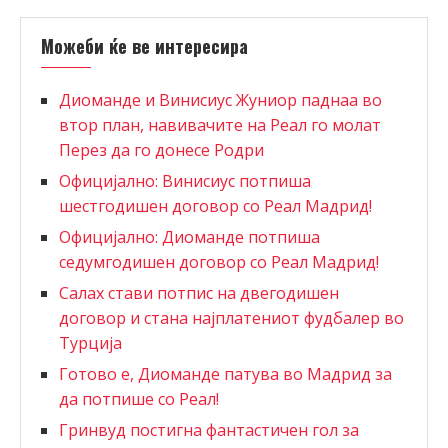
Можеби ќе ве интересира
Диоманде и Винисиус Жуниор паднаа во
втор план, навивачите на Реал го молат
Перез да го донесе Родри
Официјално: Винисиус потпиша
шестгодишен договор со Реал Мадрид!
Официјално: Диоманде потпиша
седумгодишен договор со Реал Мадрид!
Салах стави потпис на двегодишен
договор и стана најплатениот фудбалер во
Турција
Готово е, Диоманде патува во Мадрид за
да потпише со Реал!
Гринвуд постигна фантастичен гол за