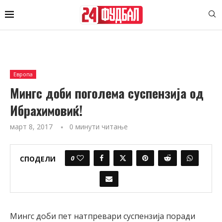
Европа
Мингс доби поголема суспензија од
Ибрахимовиќ!
март 8, 2017
0 минути читање
0
СПОДЕЛИ
Мингс доби пет натпревари суспензија поради