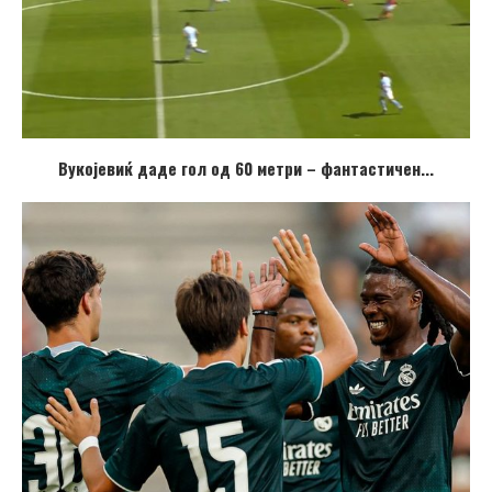
Вукојевиќ даде гол од 60 метри – фантастичен...