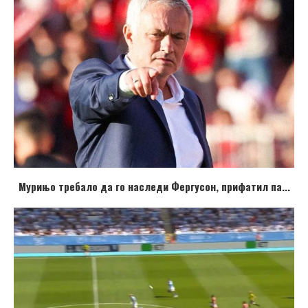
Мурињо требало да го наследи Фергусон, прифатил па...