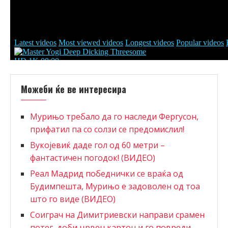
Можеби ќе ве интересира
Мурињо требало да го наследи Фергусон,
прифатил па со солзи се предомислил!
Вукојевиќ даде гол од 60 метри –
фантастичен погодок! (ВИДЕО)
Реал Мадрид победнички се враќа од
Будимпешта, Мурињо е задоволен од тоа
што го виде (ВИДЕО)
Соиграч на Димитриевски направи срамен
потег, доби црвен картон и го повреди