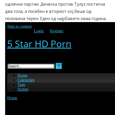
одлични партии. Денеска против Тулуз постигна
два гола, а посебен е вториот кој беше од
половина терен. Еден од најубавите оваа година.