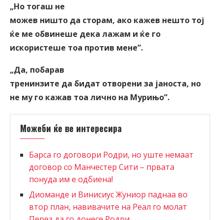
„Но тогаш не
можев ништо да сторам, ако кажев нешто тој
ќе ме обвинеше дека лажам и ќе го
искористеше тоа против мене
”
.
„Да, побарав
тренинзите да бидат отворени за јаноста, но
не му го кажав тоа лично на Мурињо
”
.
Можеби ќе ве интересира
Барса го договори Родри, но уште немаат
договор со Манчестер Сити – првата
понуда им е одбиена!
Диоманде и Винисиус Жуниор паднаа во
втор план, навивачите на Реал го молат
Перез да го донесе Родри