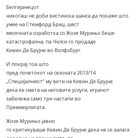
Белгијанецот
никогаш не доби вистинска шанса да покаже што
умее на Стемфорд Бриџ, шест
месечната соработка со Жозе Мурињо беше
катастрофална, па Челси го продаде
Кевин Де Брујне во Волфзбург.
И покрај тоа што
пред почетокот на сезоната 2013/14
„Специјалниот“ му вети на Кевин Де Брујне
дека ќе смета на неговите услуги, играчот
забележа само три настапи во
Премиерлигата.
Жозе Мурињо јавно
го критикуваше Кевин Де Брујне дека не се залага