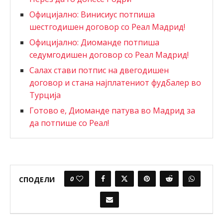
Официјално: Винисиус потпиша
шестгодишен договор со Реал Мадрид!
Официјално: Диоманде потпиша
седумгодишен договор со Реал Мадрид!
Салах стави потпис на двегодишен
договор и стана најплатениот фудбалер во
Турција
Готово е, Диоманде патува во Мадрид за
да потпише со Реал!
0
СПОДЕЛИ