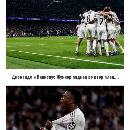
Диоманде и Винисиус Жуниор паднаа во втор план,...