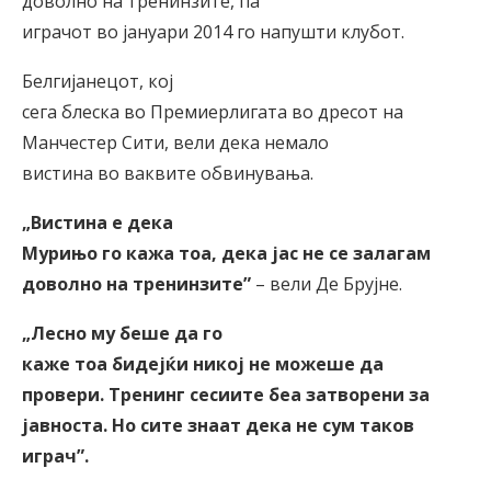
доволно на тренинзите, па
играчот во јануари 2014 го напушти клубот.
Белгијанецот, кој
сега блеска во Премиерлигата во дресот на
Манчестер Сити, вели дека немало
вистина во ваквите обвинувања.
„Вистина е дека
Мурињо го кажа тоа, дека јас не се залагам
доволно на тренинзите
”
– вели Де Брујне.
„Лесно му беше да го
каже тоа бидејќи никој не можеше да
провери. Тренинг сесиите беа затворени за
јавноста. Но сите знаат дека не сум таков
играч
”
.